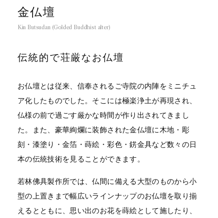
金仏壇
Kin Butsudan (Golded Buddhist alter)
伝統的で荘厳なお仏壇
お仏壇とは従来、信奉されるご寺院の内陣をミニチュ
ア化したものでした。そこには極楽浄土が再現され、
仏様の前で過ごす厳かな時間が作り出されてきまし
た。また、豪華絢爛に装飾された金仏壇に木地・彫
刻・漆塗り・金箔・蒔絵・彩色・錺金具など数々の日
本の伝統技術を見ることができます。
若林佛具製作所では、仏間に備える大型のものから小
型の上置きまで幅広いラインナップのお仏壇を取り揃
えるとともに、思い出のお花を蒔絵として施したり、