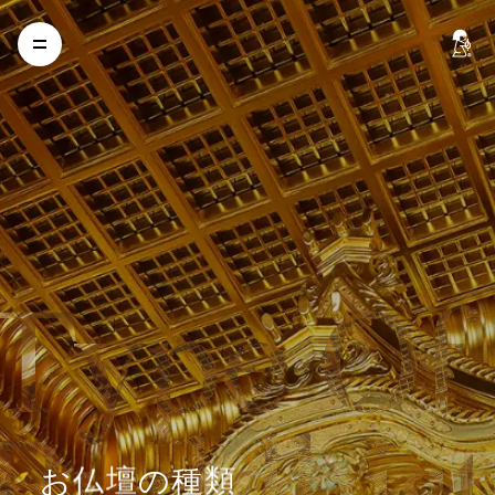
Type Of
Buddhist
お
仏
壇
の
種
類