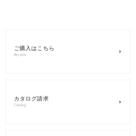
ご
購
入
は
こ
ち
ら
B
u
y
n
o
w
カ
タ
ロ
グ
請
求
C
a
t
a
l
o
g