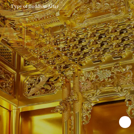
T
y
p
e
o
f
B
u
d
d
h
i
s
t
A
l
t
a
r
Altar