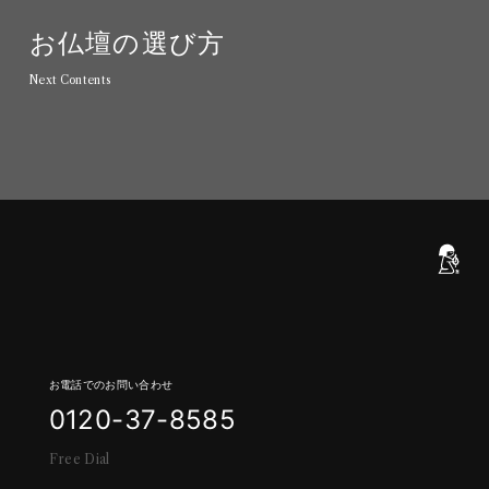
お
仏
壇
の
選
び
方
N
e
x
t
C
o
n
t
e
n
t
s
お電話でのお問い合わせ
0
1
2
0
-
3
7
-
8
5
8
5
F
r
e
e
D
i
a
l