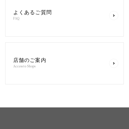
よ
く
あ
る
ご
質
問
F
A
Q
店
舗
の
ご
案
内
A
c
c
e
s
s
t
o
S
h
o
p
s