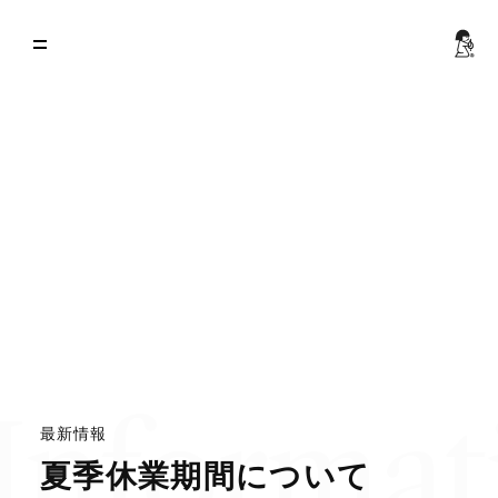
Informat
最
新
情
報
夏
季
休
業
期
間
に
つ
い
て