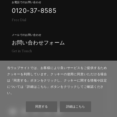
お電話でのお問い合わせ
0
1
2
0
-
3
7
-
8
5
8
5
F
r
e
e
D
i
a
l
メールでのお問い合わせ
お
問
い
合
わ
せ
フ
ォ
ー
ム
G
e
t
i
n
T
o
u
c
h
当ウェブサイトでは、お客様により良いサービスをご提供するため
クッキーを利用しています。クッキーの使用に同意いただける場合
は「同意する」ボタンをクリックし、クッキーに関する情報や設定
© Wakabayashi Butsugu Mfg.
については「詳細はこちら」ボタンをクリックしてご確認くださ
い。
同
意
す
る
詳
細
は
こ
ち
ら