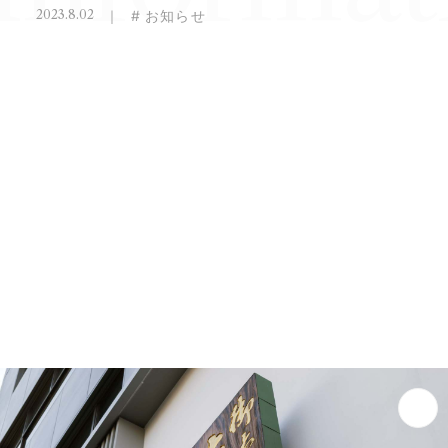
2
0
2
3
.
8
.
0
2
｜
#
お
知
ら
せ