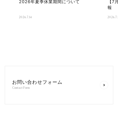
2026年夏季休業期間について
【7
報
2026.7.14
2026.7.
お
問
い
合
わ
せ
フ
ォ
ー
ム
C
o
n
t
a
c
t
F
o
r
m