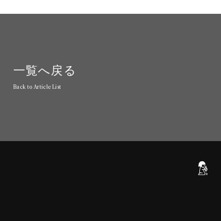
一
覧
へ
戻
る
B
a
c
k
t
o
A
r
t
i
c
l
e
L
i
s
t