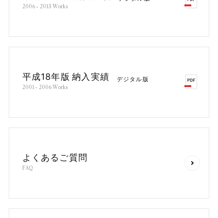
2
0
0
6
-
2
0
1
3
W
o
r
k
s
平
成
1
8
年
版
納
入
実
績
デ
ジ
タ
ル
版
2
0
0
1
-
2
0
0
6
W
o
r
k
s
よ
く
あ
る
ご
質
問
F
A
Q