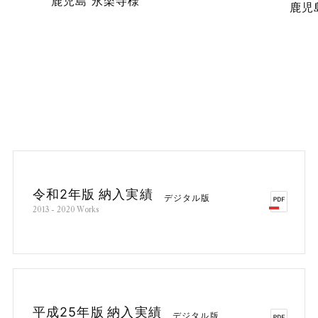
鹿児島 永楽寺様
鹿児
令
和
2
年
版
納
入
実
績
デ
ジ
タ
ル
版
2
0
1
3
-
2
0
2
0
W
o
r
k
s
平
成
2
5
年
版
納
入
実
績
デ
ジ
タ
ル
版