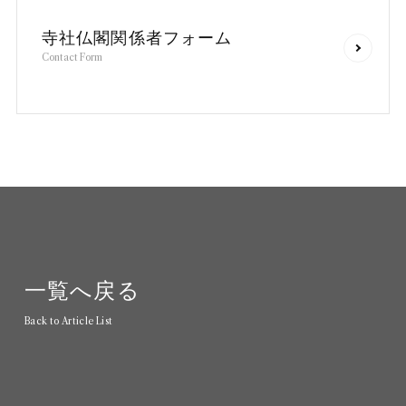
寺
社
仏
閣
関
係
者
フ
ォ
ー
ム
C
o
n
t
a
c
t
F
o
r
m
一
覧
へ
戻
る
B
a
c
k
t
o
A
r
t
i
c
l
e
L
i
s
t