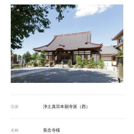
浄土真宗本願寺派（西）
宗派
長念寺様
名称