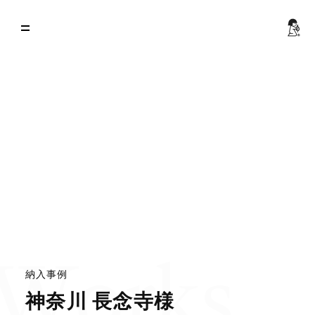
Works
納
入
事
例
神
奈
川
長
念
寺
様