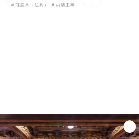
#
荘
厳
具
（
仏
具
）
#
内
装
工
事