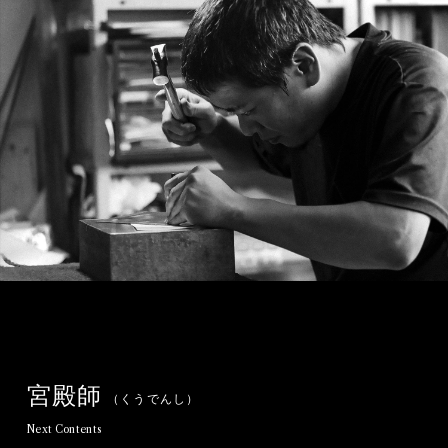
宮
殿
師
（
く
う
で
ん
し
）
N
e
x
t
C
o
n
t
e
n
t
s