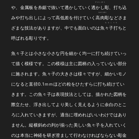
すかしぼり
や、金属板を糸鋸で抜いて透かしていく
透かし彫
、打ち込
たかにくぼり
みや打ち出しによって高低差を付けていく
高肉彫
などさま
ななこうち
ざまな技法がありますが、中でも面白いのは
魚々子打ち
と
呼ばれる彫りです。
魚々子とは小さな小さな円を細かく均一に打ち続けていっ
て描く模様です。この模様は主に図柄の入っていない部分
に施されます。魚々子の大きさは様々ですが、細かいモノ
になると直径0.1ｍｍほどの粒をひたすらに打ち続けてい
きます。この魚々子は表現技法としては、描かれた図柄を
際立たせ、浮き出してより美しく見えるように余白のとこ
ろに入れていきますが、適当に埋めればいいわけではあり
ません。縦横斜めの列が揃った美しい魚々子を入れていく
のは本当に神経を研ぎ澄まして行わなければならない彫金