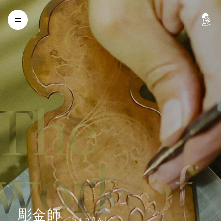
The
work of
彫
金
師
（
ち
ょ
う
き
ん
し
）