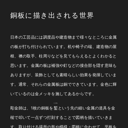
銅板に描き出される世界
日本の工芸品には調度品や建造物まで様々なところに金属
の板が打ち付けられています。机や椅子の端、建造物の屋
根、襖の取手、柱周りなどを見てもらえるとよくわかると
思います。金属の板は補強や釘などの接合部を隠す意味も
ありますが、装飾としても素晴らしい効果を発揮していま
す。通常、それらの金属板は銅でできています。金色に輝
いているのは金メッキを施してあるからです。
たがね
彫金師は、1枚の銅板を
鏨
という先の細い金属の道具を金
槌で叩いて一点ずつ打刻することで図柄を描いていきま
す。取り付ける場所の形や模様・図柄に合わせて、平板を