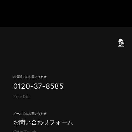
お電話でのお問い合わせ
0
1
2
0
-
3
7
-
8
5
8
5
F
r
e
e
D
i
a
l
メールでのお問い合わせ
お
問
い
合
わ
せ
フ
ォ
ー
ム
G
e
t
i
n
T
o
u
c
h