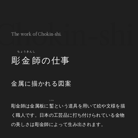
Chokin-shi
The work of Chokin-shi.
ちょうきんし
彫金師
の仕事
金属に描かれる図案
たがね
彫金師は金属板に
鏨
という道具を用いて絵や文様を描
く職人です。
日本の工芸品に打ち付けられている金物
の美しさは彫金師によって生み出されます。