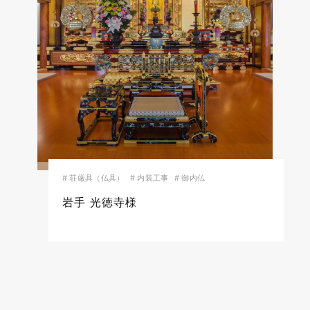
# 荘厳具（仏具）
# 内装工事
# 御内仏
岩手 光徳寺様