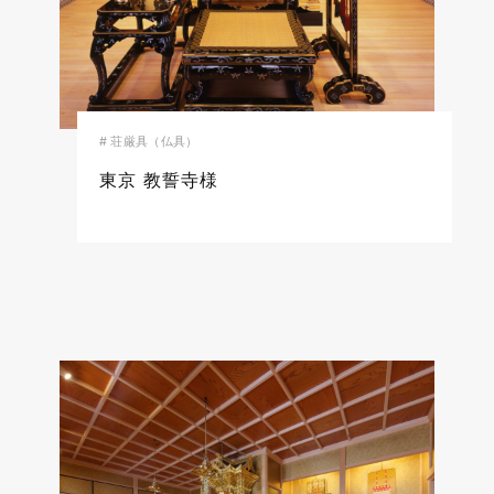
# 荘厳具（仏具）
東京 教誓寺様