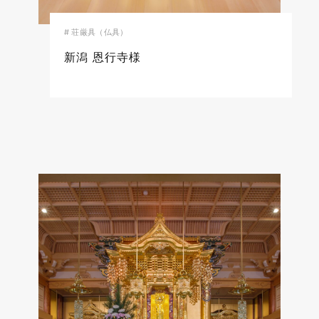
# 荘厳具（仏具）
新潟 恩行寺様