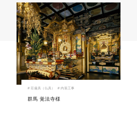
# 荘厳具（仏具）
# 内装工事
群馬 覚法寺様