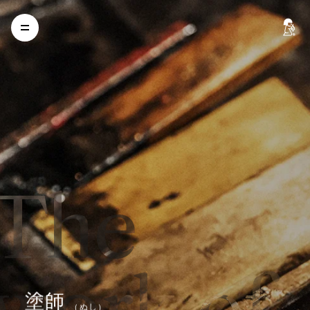
The
work of
塗
師
（
ぬ
し
）