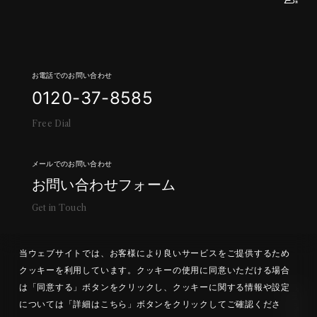
お電話でのお問い合わせ
0
1
2
0
-
3
7
-
8
5
8
5
F
r
e
e
D
i
a
l
メールでのお問い合わせ
お
問
い
合
わ
せ
フ
ォ
ー
ム
G
e
t
i
n
T
o
u
c
h
当ウェブサイトでは、お客様により良いサービスをご提供するため
クッキーを利用しています。クッキーの使用に同意いただける場合
は「同意する」ボタンをクリックし、クッキーに関する情報や設定
については「詳細はこちら」ボタンをクリックしてご確認くださ