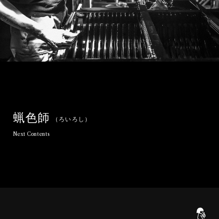
蝋
色
師
（
ろ
い
ろ
し
）
N
e
x
t
C
o
n
t
e
n
t
s