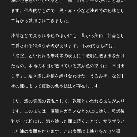
漆の色を思い浮かべると、「黒」のイメージが強いと思い
ます。代表的なもので、黒・赤・茶など漆独特の色味とし
て昔から愛用されてきました。
漆器などで見られる色のほかにも、昔から美術工芸品とし
て愛される特殊な表現があります。
代表的なものは、
「溜塗」といわれる朱漆等の表面に半透明な透き漆をかけ
たもの。木地の木目が透けている茶系色の塗りは「木目出
し塗」。透き漆に弁柄を練り合わせた「うるみ塗」など中
塗の漆によって複数の色や技法が存在します。
また、漆の質感の表現として、乾漆といわれる技法があり
ます。この技法は一度漆をガラスなどの上に塗り、乾燥後
剥がして粉にし、漆を塗った面に蒔くことで、ザラザラと
した漆の表面を作ります。この表面に上塗りをかけて研