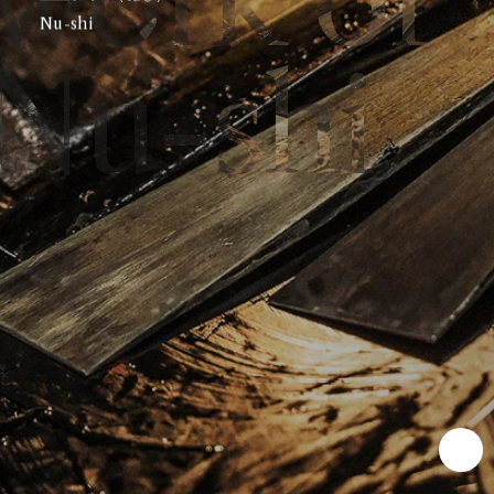
N
u
-
s
h
i
Nu-shi