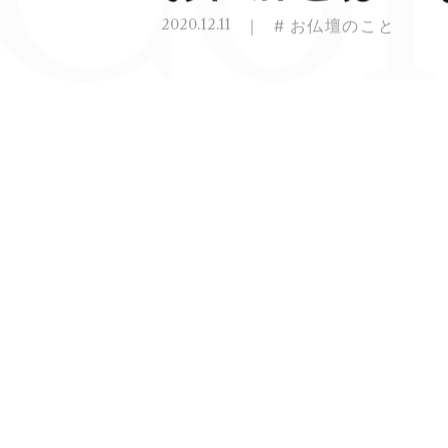
2
0
2
0
.
1
2
.
1
1
｜
#
お
仏
壇
の
こ
と