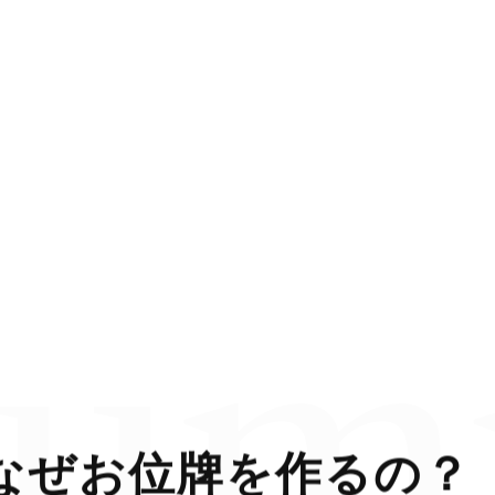
lum
な
ぜ
お
位
牌
を
作
る
の
？