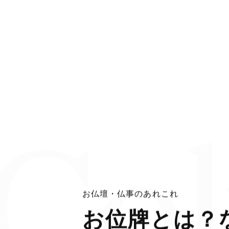
Co
お
仏
壇
・
仏
事
の
あ
れ
こ
れ
お
位
牌
と
は
？