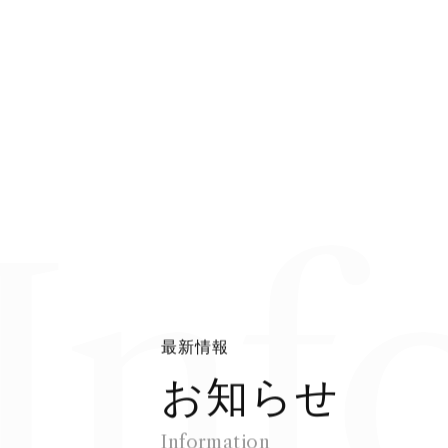
Inf
最
新
情
報
お
知
ら
せ
I
n
f
o
r
m
a
t
i
o
n